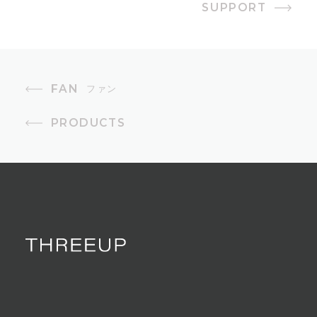
SUPPORT
1~9時間（1時間単位）（オン/オフ
可能）
風量設定
FAN
ファン
11段階
PRODUCTS
首振り
上下自動90°、左右自動90°・180°・
360°
モード
衣類乾燥モード、節電センサーモー
ド
適用床面積