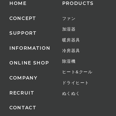
HOME
PRODUCTS
22畳
CONCEPT
ファン
付属品
加湿器
リモコン
SUPPORT
暖房器具
その他
INFORMATION
冷房器具
減灯機能
メモリー機能
除湿機
ONLINE SHOP
液晶表示
ヒート&クール
お手入れかんたんガード分解
COMPANY
ドライヒート
1時間あたりの電気代
RECRUIT
ぬくぬく
約0.62円
CONTACT
保証期間