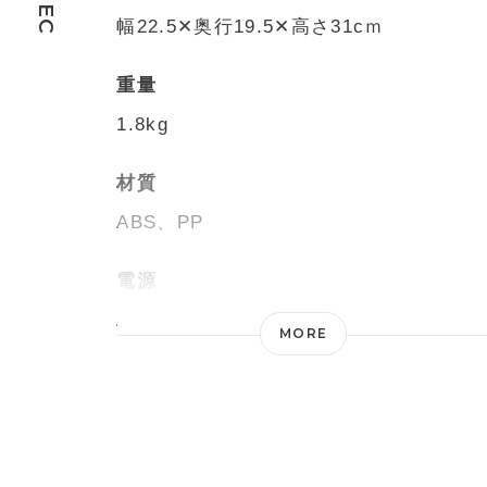
SPEC
幅22.5✕奥行19.5✕高さ31cｍ
重量
1.8kg
材質
ABS、PP
電源
AC100V 50/60Hz
MORE
消費電力
20W
オフタイマー