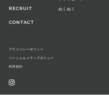
約1.21円
RECRUIT
ぬくぬく
保証期間
CONTACT
1年間
JANコード
GG（グレージュ）
プライバシーポリシー
4589557514179
ソーシャルメディアポリシー
利用規約