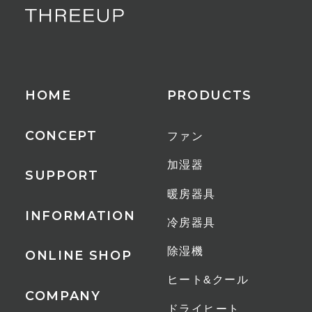
1.5m
適用床面積
28畳
HOME
PRODUCTS
付属品
リモコン（CR2032電池内蔵）
CONCEPT
ファン
その他
加湿器
SUPPORT
LEDディスプレイ
暖房器具
メモリー機能
INFORMATION
冷房器具
減灯機能
お手入れかんたんガード分解
除湿機
ONLINE SHOP
ヒート&クール
1時間あたりの電気代
COMPANY
ドライヒート