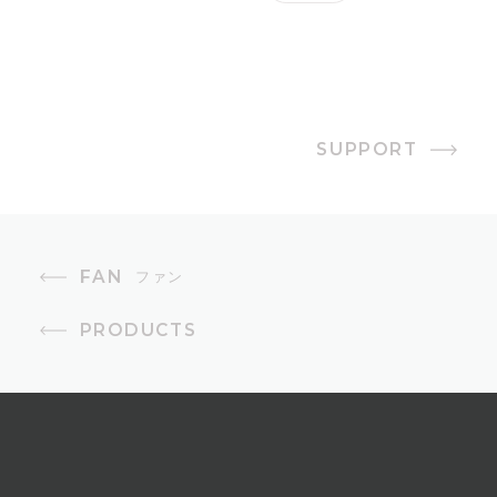
消費電力
35W/39W
オフタイマー
SUPPORT
1〜9時間（1時間単位）
風量設定
3段階
FAN
ファン
首振り
PRODUCTS
自動首振り（3Dスイング360°、左右
60°）
コード長