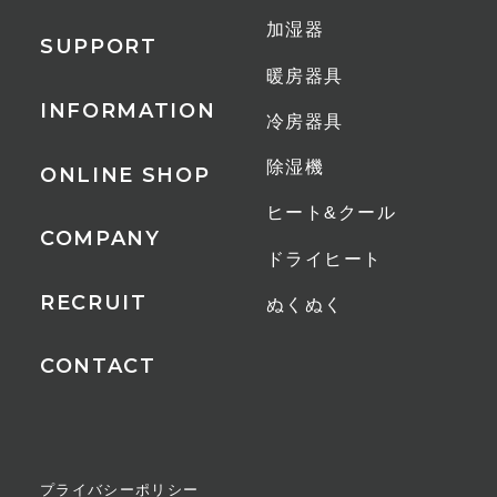
その他
加湿器
SUPPORT
LEDディスプレイ
暖房器具
メモリー機能
INFORMATION
冷房器具
減灯機能
お手入れかんたんガード分解
除湿機
ONLINE SHOP
ヒート&クール
1時間あたりの電気代
COMPANY
ドライヒート
約0.7円（23W連続運転時）
RECRUIT
ぬくぬく
保証期間
CONTACT
1年間
JANコード
GG（グレージュ）
プライバシーポリシー