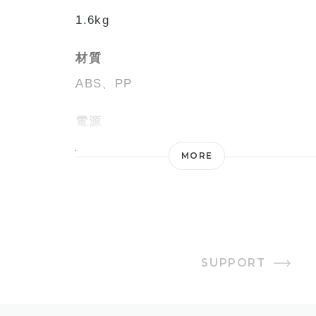
1.6kg
材質
ABS、PP
電源
AC100V 50/60Hz
MORE
消費電力
23W
オフタイマー
SUPPORT
1〜9時間(1時間単位)
風量設定