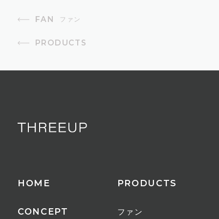
10段階
FAN
ファン
首振り
PRODUCTS
自動首振り（左右60°、上下90°）
モード
衣類乾燥モード、空調アシストモー
ド
適用床面積
30畳
HOME
PRODUCTS
付属品
リモコン(CR2032電池内蔵)
CONCEPT
ファン