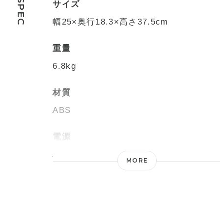
SPEC
サイズ
幅25×奥行18.3×高さ37.5cm
重量
6.8kg
材質
ABS
電源
AC100V 50/60Hz
MORE
消費電力
室温27℃/湿度60%：110W/130W、
室温35℃/湿度80%：160W/200W