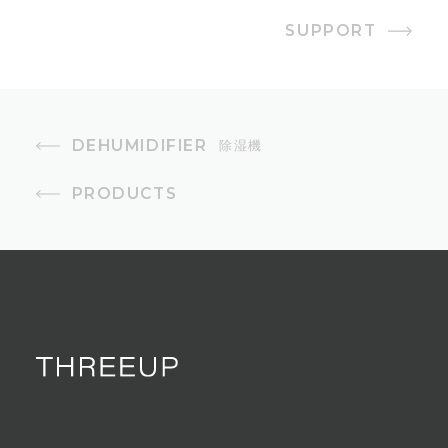
SUPPORT
タンク容量
約1.7L
オフタイマー
DEHUMIDIFIER
除湿機
1〜8時間(1時間単位)
PRODUCTS
風量設定
2段階
首振り
ルーバー90°（手動）
モード
おやすみモード、湿度設定(40%～