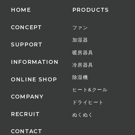
70%)(5%単位）
HOME
PRODUCTS
コード長
CONCEPT
ファン
2.0m
加湿器
SUPPORT
自動オフタイマー
暖房器具
12時間
INFORMATION
冷房器具
適用床面積
除湿機
ONLINE SHOP
木造住宅：4畳(6m²)/5畳(8m²)、コ
ヒート&クール
ンクリート住宅：8畳(13m²)/10畳
COMPANY
ドライヒート
(16m²)
RECRUIT
ぬくぬく
付属品
CONTACT
排水ホース（約60cm）