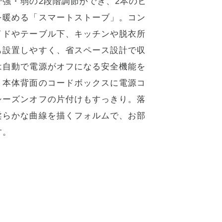
強・弱の2段階調節ができ、2本のヒ
を暖める「スマートストーブ」。コン
イドやテーブル下、キッチンや脱衣所
も設置しやすく、省スペース設計で収
は自動で電源がオフになる安全機能を
、本体背面のコードボックスに電源コ
シーズンオフの片付けもすっきり。落
柔らかな曲線を描くフォルムで、お部
す。