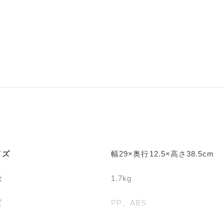
グレージュ
イズ
幅29×奥行12.5×高さ38.5cm
量
1.7kg
質
PP、ABS