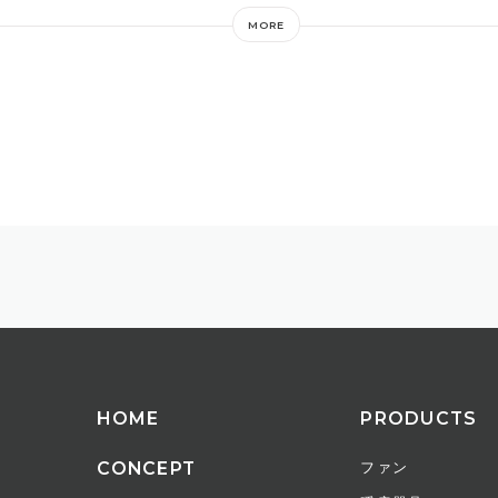
源
AC100V 50/60Hz
MORE
費電力
強/800W、弱/400W
ード
2段階調整（強/弱）
全装置
温度ヒューズ、サーモスタット
ード長
1.5m
の他
コード収納
時間あたりの電気代
約24.8円（強/800W連続運転
証期間
1年間
HOME
PRODUCTS
Nコード
GG（グレージュ）
CONCEPT
ファン
4589557515220