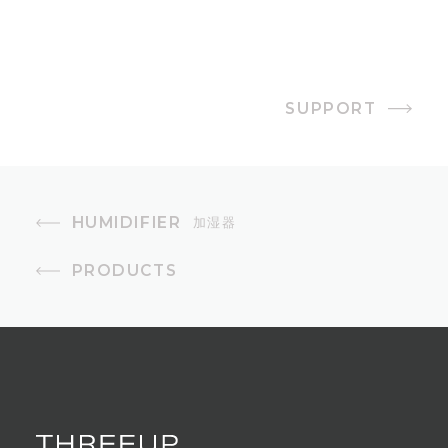
23W（ウォームモード時:88W）
タンク容量
SUPPORT
3.5L
最大加湿量
350ml/h
HUMIDIFIER
加湿器
オフタイマー
PRODUCTS
2・4・6時間
加湿調節
3段階（強・中・弱）
加湿方式