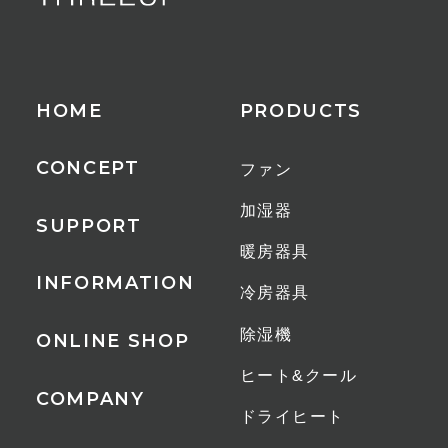
超音波、超音波+ヒーター
連続運転時間
HOME
PRODUCTS
9時間（ミスト最大時）
CONCEPT
ファン
コード長
加湿器
1.5m
SUPPORT
暖房器具
適用床面積
INFORMATION
冷房器具
10畳
除湿機
ONLINE SHOP
付属品
ヒート&クール
アロマパッド×3
COMPANY
ドライヒート