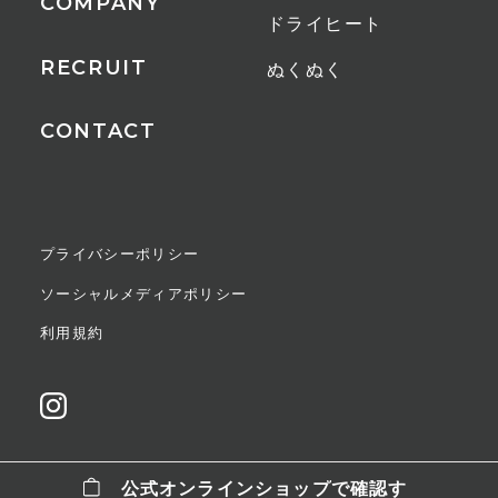
COMPANY
ドライヒート
リモコン、吸気フィルター
RECRUIT
ぬくぬく
その他
CONTACT
メモリー機能、減灯機能
1時間あたりの電気代
送風モード時/約1.18円 温風モード
プライバシーポリシー
時/約37.2円
ソーシャルメディアポリシー
保証期間
利用規約
1年間
JANコード
WH（ホワイト）
公式オンラインショップで確認す