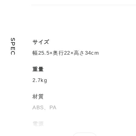
SPEC
サイズ
幅25.5×奥行22×高さ34cm
重量
2.7kg
材質
ABS、PA
電源
AC100V 50/60Hz