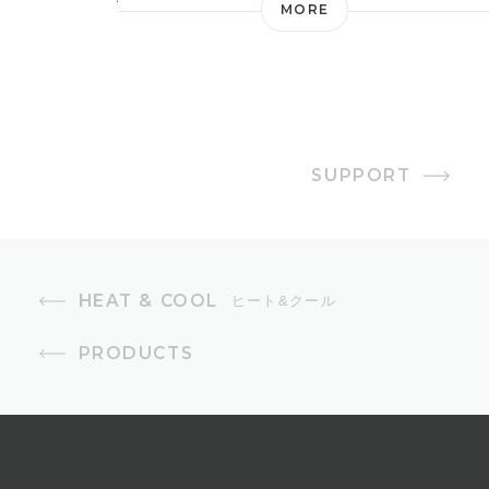
MORE
消費電力
送風モード時/38W、温風モード
時/1200W
SUPPORT
オフタイマー
1・2・4時間
風量設定
HEAT & COOL
ヒート&クール
3段階 ※温風モード使用時は1段階
PRODUCTS
首振り
左右70°（自動）、上下90°（手動4
段階）