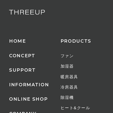
モード
送風モード、温風/暖房モード、温
風/衣類乾燥モード
安全装置
HOME
PRODUCTS
温度ヒューズ、サーモスタット、転
倒時自動オフスイッチ
CONCEPT
ファン
自動オフタイマー
加湿器
SUPPORT
8時間(温風モード時)
暖房器具
INFORMATION
冷房器具
適用床面積
16畳※送風使用時
除湿機
ONLINE SHOP
ヒート&クール
付属品