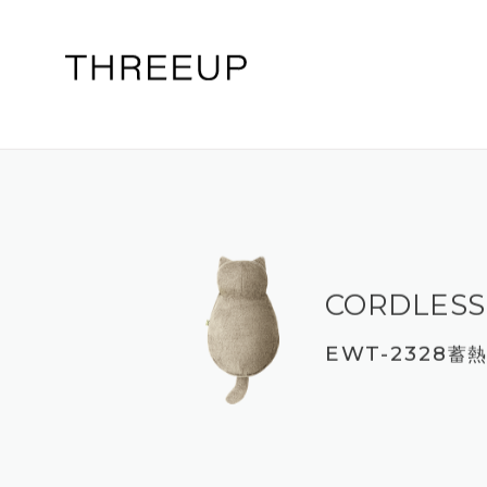
CORDLESS
EWT-2328
蓄熱