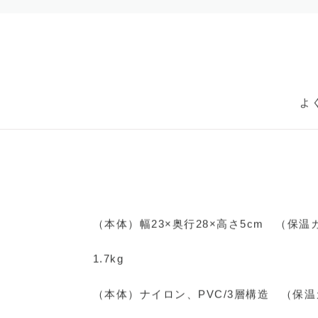
ク
よ
（本体）幅23×奥行28×高さ5cm （保温カ
1.7kg
（本体）ナイロン、PVC/3層構造 （保温