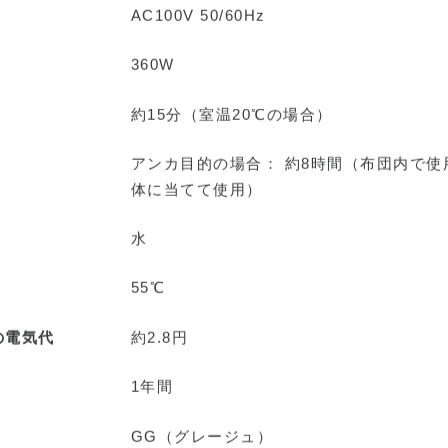
AC100V 50/60Hz
360W
約15分（室温20℃の場合）
アンカ目的の場合： 約8時間（布団内で使
体に当てて使用）
水
55℃
の電気代
約2.8円
1年間
GG（グレージュ）