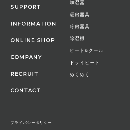
加湿器
SUPPORT
1時間あたりの電気代
暖房器具
約0.59/0.68円
INFORMATION
冷房器具
保証期間
除湿機
ONLINE SHOP
1年間
ヒート&クール
COMPANY
ドライヒート
JANコード
WH（ホワイト）
RECRUIT
ぬくぬく
4589557510232
CONTACT
BK（ブラック）
4589557510249
プライバシーポリシー