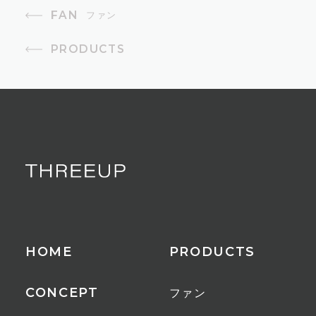
3段階
FAN
ファン
首振り
PRODUCTS
左右80°（自動）上下90°（手動4段
階）
適用床面積
8畳
付属品
リモコン
HOME
PRODUCTS
その他
メモリー機能
CONCEPT
ファン
減灯機能