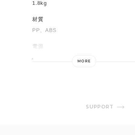
1.8kg
材質
PP、ABS
電源
AC100V 50/60Hz
MORE
消費電力
22/25W
オフタイマー
SUPPORT
1・2・4時間
風量設定