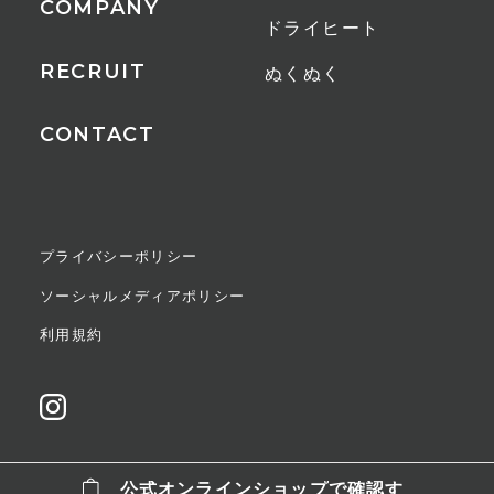
お手入れかんたんガード分解
COMPANY
ドライヒート
1時間あたりの電気代
RECRUIT
ぬくぬく
約0.50円（16W連続運転時）
CONTACT
保証期間
1年間
プライバシーポリシー
JANコード
ソーシャルメディアポリシー
WH（ホワイト）
4589557512731
利用規約
公式オンラインショップで確認す