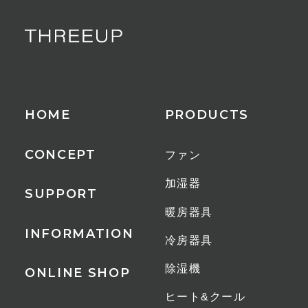
衣類乾燥モード
コード長
1.5m
HOME
PRODUCTS
適用床面積
18畳
CONCEPT
ファン
付属品
加湿器
SUPPORT
リモコン
暖房器具
INFORMATION
冷房器具
その他
メモリー機能
除湿機
ONLINE SHOP
減灯機能
ヒート&クール