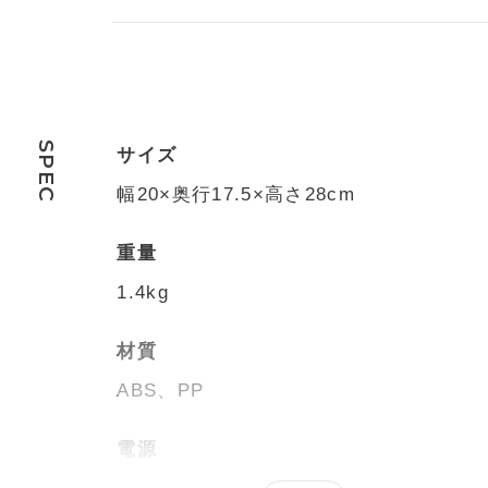
SPEC
サイズ
幅20×奥行17.5×高さ28cm
重量
1.4kg
材質
ABS、PP
電源