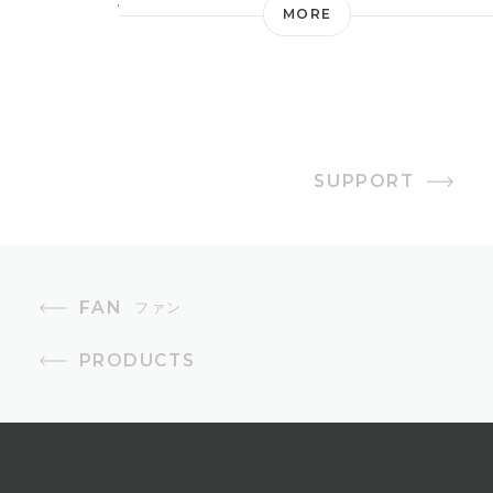
AC100V 50/60Hz
MORE
消費電力
16W
オフタイマー
SUPPORT
1〜9時間（1時間単位）
風量設定
10段階
FAN
ファン
首振り
PRODUCTS
自動首振り（3Dスイング360°、左右
60°）
モード