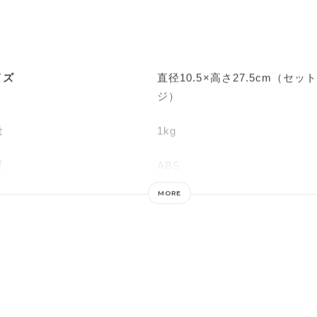
イズ
直径10.5×高さ27.5cm（セ
ジ）
量
1kg
質
ABS
MORE
源
AC100V 50/60Hz
費電力
50W
湿量
最大100ml