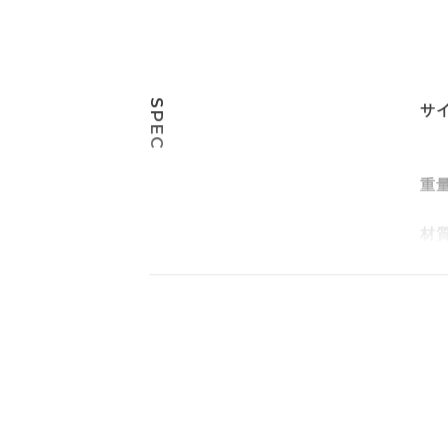
SPEC
サ
重
材
電
消
除