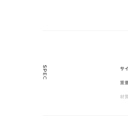
SPEC
サ
重
材
電