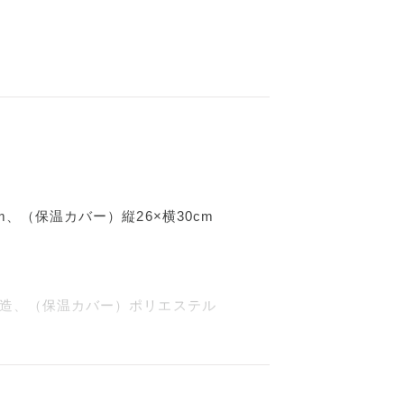
m、（保温カバー）縦26×横30cm
構造、（保温カバー）ポリエステル