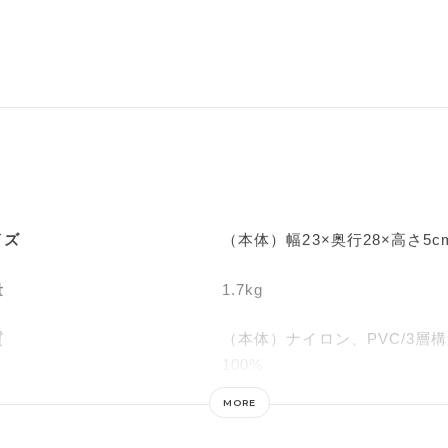
イズ
（本体）幅23×奥行28×高さ5c
量
1.7kg
質
（本体）ナイロン、PVC/3層
100%
MORE
源
AC100V 50/60Hz