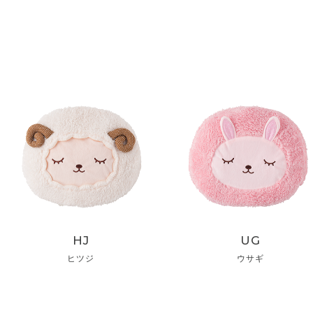
HJ
UG
ヒツジ
ウサギ