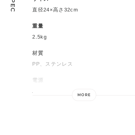
SPEC
直径24×高さ32cm
重量
2.5kg
材質
PP、ステンレス
電源
AC100V 50/60Hz
MORE
消費電力
湯沸かし時/740W、パワフ
ル/460W、eco/280W