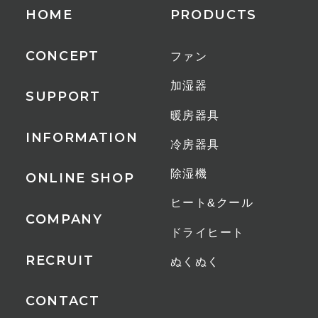
HOME
PRODUCTS
連続運転時間
約4.5時間〜約9時間
CONCEPT
ファン
モード
加湿器
SUPPORT
おまかせモード、うるおいモード、
暖房器具
ecoモード、パワフルモード
INFORMATION
冷房器具
安全装置
除湿機
ONLINE SHOP
空焚き防止機能、温度ヒューズ、転
ヒート&クール
倒時自動オフスイッチ、チャイルド
COMPANY
ドライヒート
ロック
RECRUIT
ぬくぬく
コード長
CONTACT
1.5m