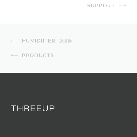
SUPPORT
タンク容量
3.0L
最大加湿量
HUMIDIFIER
加湿器
600mL/h
PRODUCTS
オフタイマー
1〜9時間
加湿方式
スチーム式
湿度設定
40〜75%（5%単位）