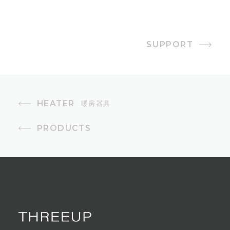
300W
モード
SUPPORT
無段階
安全装置
温度ヒューズ、サーモスタット、転
HEATER
暖房器具
倒時自動オフスイッチ
PRODUCTS
コード長
1.5m
付属品
台座、壁掛け金具、取付ネジ、コン
クリートアンカー