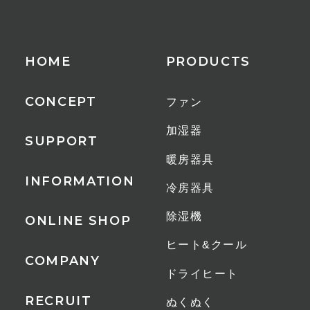
その他
設置方式：床置き、壁掛け
HOME
PRODUCTS
1時間あたりの電気代
CONCEPT
ファン
約9.3円
加湿器
SUPPORT
保証期間
暖房器具
1年間
INFORMATION
冷房器具
JANコード
除湿機
ONLINE SHOP
MW（マットホワイト）
ヒート&クール
4589557503982
COMPANY
ドライヒート
RECRUIT
ぬくぬく